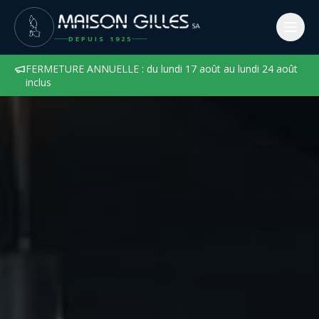
DEPUIS
1925
FERMETURE ANNUELLE : du lundi 17 août au lundi 24 août
inclus